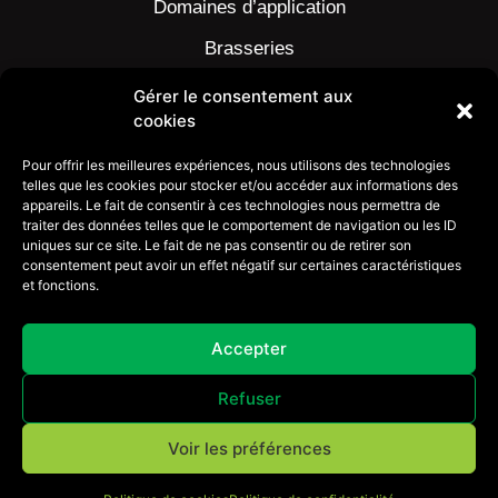
Domaines d’application
Brasseries
Viande et volaille
Gérer le consentement aux
cookies
Industrie pharmaceutique
Pour offrir les meilleures expériences, nous utilisons des technologies
Laiteries et fromageries
telles que les cookies pour stocker et/ou accéder aux informations des
appareils. Le fait de consentir à ces technologies nous permettra de
Partenaires
traiter des données telles que le comportement de navigation ou les ID
uniques sur ce site. Le fait de ne pas consentir ou de retirer son
Contact
consentement peut avoir un effet négatif sur certaines caractéristiques
et fonctions.
Accepter
Refuser
MÉLWANN RÉSINES
Mentions légales
Voir les préférences
Politique de confidentialité
Plan de site