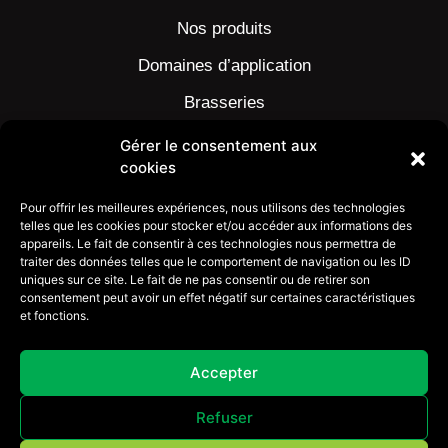
Nos produits
Domaines d’application
Brasseries
Viande et volaille
Gérer le consentement aux
cookies
Industrie pharmaceutique
Pour offrir les meilleures expériences, nous utilisons des technologies
Laiteries et fromageries
telles que les cookies pour stocker et/ou accéder aux informations des
appareils. Le fait de consentir à ces technologies nous permettra de
Partenaires
traiter des données telles que le comportement de navigation ou les ID
uniques sur ce site. Le fait de ne pas consentir ou de retirer son
Contact
consentement peut avoir un effet négatif sur certaines caractéristiques
et fonctions.
Accepter
Refuser
MÉLWANN RÉSINES